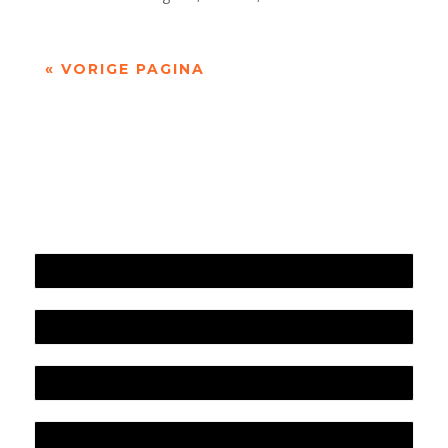
« VORIGE PAGINA
Jaarrekening 2025 en begroting 2026
Jaarverslag 2025
Jaarrekening 2024 en begroting 2025
Jaarverslag 2024