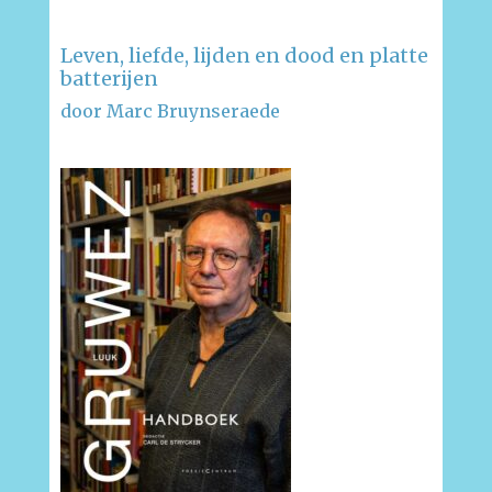
Leven, liefde, lijden en dood en platte
batterijen
door Marc Bruynseraede
–