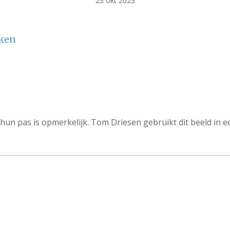
23 okt 2023
eken
n pas is opmerkelijk. Tom Driesen gebruikt dit beeld in ee