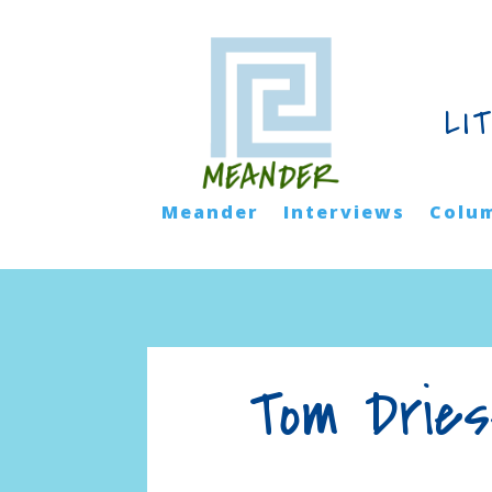
LI
Meander
Interviews
Colu
Tom Dries