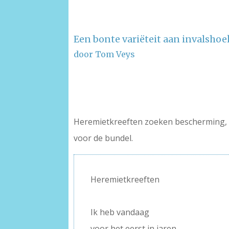
Een bonte variëteit aan invalsho
door Tom Veys
–
–
Heremietkreeften zoeken bescherming, hu
voor de bundel.
Heremietkreeften
–
Ik heb vandaag
voor het eerst in jaren