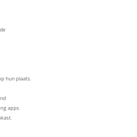
lde
op hun plaats.
ond
ing apps.
kast.