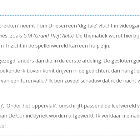
trekken’ neemt Tom Driesen een ‘digitale’ vlucht in videogam
mes, zoals
GTA (Grand Theft Auto)
. De thematiek wordt hierbi
Inzicht in de spellenwereld kan een hulp zijn.
s gezegd, anders dan die in de eerste afdeling. De gesloten 
ekende ik boven komt drijven in de gedichten, dan hangt er p
ie van een torenvalk. / Ik ben zoveel schaduw dat ik de nach
n’, ‘Onder het oppervlak’, omschrijft passend de leefwereld va
man De Conincklyriek worden uitgewerkt. Ik verklaar me na
el.