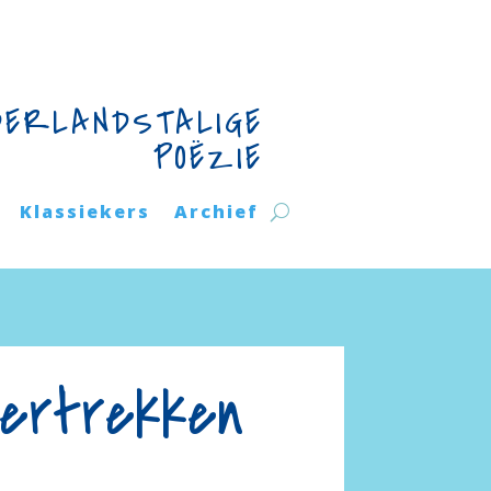
DERLANDSTALIGE
POËZIE
Klassiekers
Archief
vertrekken