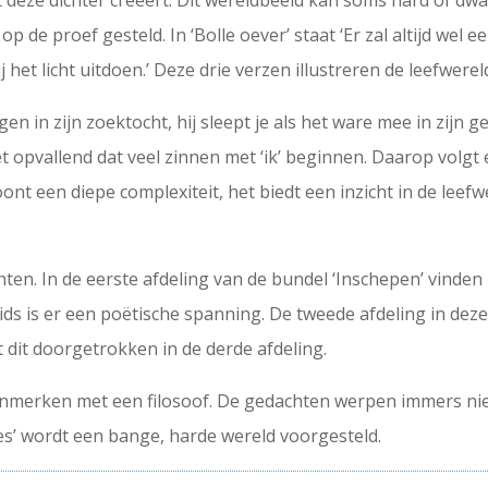
t deze dichter creëert. Dit wereldbeeld kan soms hard of dwa
de proef gesteld. In ‘Bolle oever’ staat ‘Er zal altijd wel ee
et licht uitdoen.’ Deze drie verzen illustreren de leefwerel
gen in zijn zoektocht, hij sleept je als het ware mee in zijn 
 het opvallend dat veel zinnen met ‘ik’ beginnen. Daarop volgt
ont een diepe complexiteit, het biedt een inzicht in de leefw
ten. In de eerste afdeling van de bundel ‘Inschepen’ vinden
s is er een poëtische spanning. De tweede afdeling in deze 
 dit doorgetrokken in de derde afdeling.
kenmerken met een filosoof. De gedachten werpen immers ni
es’ wordt een bange, harde wereld voorgesteld.