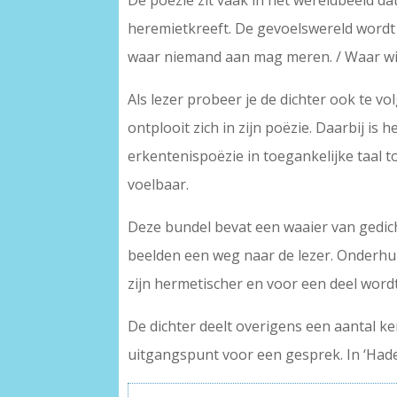
De poëzie zit vaak in het wereldbeeld da
heremietkreeft. De gevoelswereld wordt op 
waar niemand aan mag meren. / Waar wij h
Als lezer probeer je de dichter ook te vol
ontplooit zich in zijn poëzie. Daarbij is
erkentenispoëzie in toegankelijke taal to
voelbaar.
Deze bundel bevat een waaier van gedich
beelden een weg naar de lezer. Onderhuid
zijn hermetischer en voor een deel wordt
De dichter deelt overigens een aantal 
uitgangspunt voor een gesprek. In ‘Had