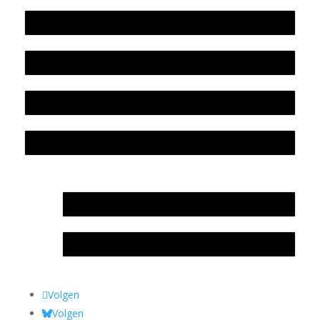
Werkwijze en medewerkers
Beleidsplan
Colofon
Privacyverklaring Stichting Literatuursite Meander
In memoriam Rob de Vos
Rob de Vos – prijs
Volgen
Volgen