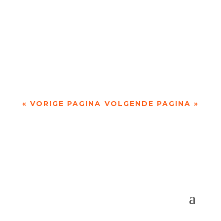
De afgelopen week op de site van Meander
Longread van de...
« VORIGE PAGINA
VOLGENDE PAGINA »