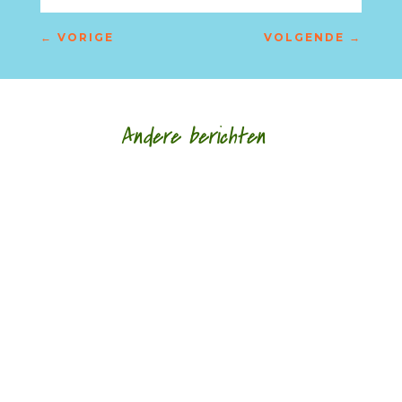
←
VORIGE
VOLGENDE
→
Andere berichten
De afgelopen week op de site van Meander
Longread van de...
De afgelopen week op de site van Meander
Recensie van de...