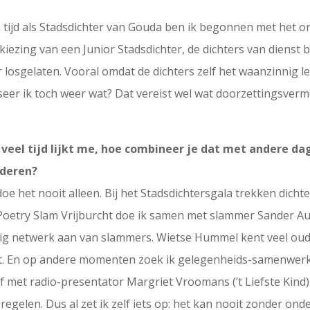
ijn tijd als Stadsdichter van Gouda ben ik begonnen met he
kiezing van een Junior Stadsdichter, de dichters van dienst
r losgelaten. Vooral omdat de dichters zelf het waanzinnig l
iseer ik toch weer wat? Dat vereist wel wat doorzettingsver
 veel tijd lijkt me, hoe combineer je dat met andere da
nderen?
e het nooit alleen. Bij het Stadsdichtersgala trekken dicht
oetry Slam Vrijburcht doe ik samen met slammer Sander Au
ig netwerk aan van slammers. Wietse Hummel kent veel ou
art. En op andere momenten zoek ik gelegenheids-samenwerk
f met radio-presentator Margriet Vroomans (’t Liefste Kind). I
 regelen. Dus al zet ik zelf iets op: het kan nooit zonder ond