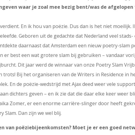
angeven waar je zoal mee bezig bent/was de afgelopen t
verdient. En ik hou van poëzie. Dus dan is het niet moeilijk. I
 beleefde. Geboren uit de gedachte dat Nederland veel stads-
ontdekte daarnaast dat Amsterdam een nieuw poetry-slam po
 er best een wat grotere slam bij gebruiken – vandaar vori
jburcht. Dit jaar werd de winnaar van onze Poetry Slam Vrij
trots! Bij het organiseren van de Writers in Residence in h
lek. En de poëzie-wedstrijd met Ajax deed weer vele suppo
aan dichters geven – en ik zie dat die daar elke keer weer bli
naika Zomer, er een enorme carrière-slinger door heeft gek
Slam. Dan zijn we wel blij.
en van poëziebijeenkomsten? Moet je er een goed net