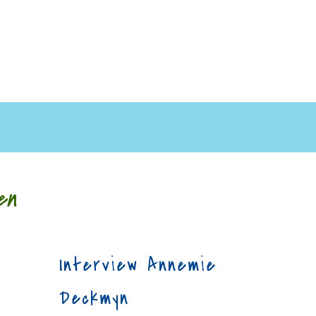
en
Interview Annemie
Deckmyn