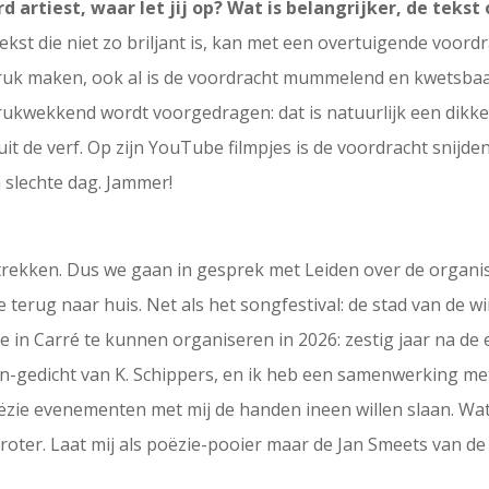
 artiest, waar let jij op? Wat is belangrijker, de tekst
ekst die niet zo briljant is, kan met een overtuigende voord
druk maken, ook al is de voordracht mummelend en kwetsbaar
drukwekkend wordt voorgedragen: dat is natuurlijk een dikke
uit de verf. Op zijn YouTube filmpjes is de voordracht snijd
n slechte dag. Jammer!
u trekken. Dus we gaan in gesprek met Leiden over de organi
erug naar huis. Net als het songfestival: de stad van de wi
 in Carré te kunnen organiseren in 2026: zestig jaar na de e
gedicht van K. Schippers, en ik heb een samenwerking met 
zie evenementen met mij de handen ineen willen slaan. Wat
 groter. Laat mij als poëzie-pooier maar de Jan Smeets van 