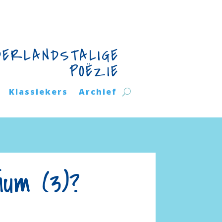
DERLANDSTALIGE
POËZIE
Klassiekers
Archief
um (3)?