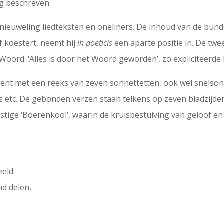
ng beschreven.
ieuweling liedteksten en oneliners. De inhoud van de bundel
of koestert, neemt hij
in poeticis
een aparte positie in. De twe
 Woord. ‘Alles is door het Woord geworden’, zo expliciteerde 
nt met een reeks van zeven sonnettetten, ook wel snelso
s etc. De gebonden verzen staan telkens op zeven bladzijden
tige ‘Boerenkool’, waarin de kruisbestuiving van geloof en i
eld:
nd delen,