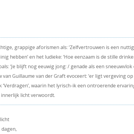
htige, grappige aforismen als: ‘Zelfvertrouwen is een nuttig
nig hebben’ en het ludieke: ‘Hoe eenzaam is de stille drinker
ls: ‘Je blijft nog eeuwig jong: / genade als een sneeuwvlok op
an Guillaume van der Graft evoceert: ‘er ligt vergeving op 
ik ‘Verdragen’, waarin het lyrisch-ik een ontroerende ervaring
nnerlijk licht verwoordt.
licht
e dagen,