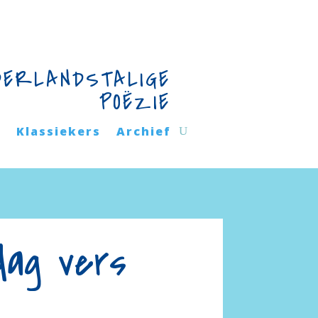
DERLANDSTALIGE
POËZIE
n
Klassiekers
Archief
dag vers