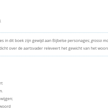
.
ines in dit boek zijn gewijd aan Bijbelse personages;
grosso m
dicht over de aartsvader releveert het gewicht van het woor
rt
n.
zwijgen;
 woord