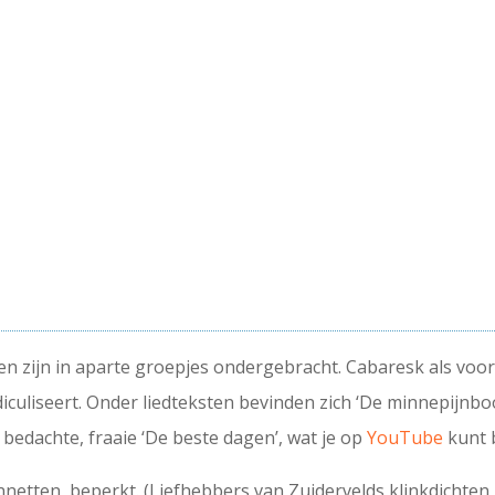
ten zijn in aparte groepjes ondergebracht. Cabaresk als voor
idiculiseert. Onder liedteksten bevinden zich ‘De minnepijnbo
bedachte, fraaie ‘De beste dagen’, wat je op
YouTube
kunt b
sonnetten, beperkt. (Liefhebbers van Zuidervelds klinkdicht