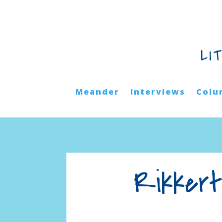
LI
Meander
Interviews
Colu
Rikkert