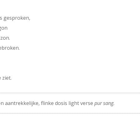
ns gesproken,
egon
izon.
gebroken.
 ziet.
aantrekkelijke, flinke dosis light verse
pur sang.