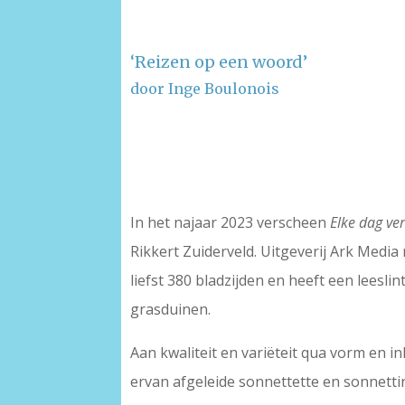
‘Reizen op een woord’
door Inge Boulonois
–
–
In het najaar 2023 verscheen
Elke dag ve
Rikkert Zuiderveld. Uitgeverij Ark Media
liefst 380 bladzijden en heeft een leesl
grasduinen.
Aan kwaliteit en variëteit qua vorm en i
ervan afgeleide sonnettette en sonnettine,