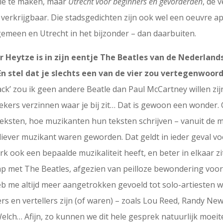
tie te maken, maar
Utrecht voor beginners en gevorderden
, de 
verkrijgbaar. Die stadsgedichten zijn ook wel een oeuvre apa
gemeen en Utrecht in het bijzonder – dan daarbuiten.
 Heytze is in zijn eentje The Beatles van de Nederland
 En stel dat je slechts een van de vier zou vertegenwoor
ck’ zou ik geen andere Beatle dan Paul McCartney willen zij
iekers verzinnen waar je bij zit… Dat is gewoon een wonder.
ksten, hoe muzikanten hun teksten schrijven – vanuit de mu
e liever muzikant waren geworden. Dat geldt in ieder geval voo
ook een bepaalde muzikaliteit heeft, en beter in elkaar zit
p met The Beatles, afgezien van peilloze bewondering voor 
b me altijd meer aangetrokken gevoeld tot solo-artiesten wa
ers en vertellers zijn (of waren) – zoals Lou Reed, Randy Ne
Welch… Afijn, zo kunnen we dit hele gesprek natuurlijk moeitel