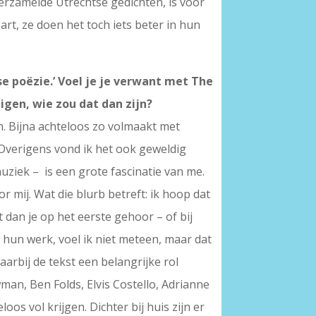
verzamelde Utrechtse gedichten, is voor
rt, ze doen het toch iets beter in hun
se poëzie.’ Voel je je verwant met The
digen, wie zou dat dan zijn?
n. Bijna achteloos zo volmaakt met
 Overigens vond ik het ook geweldig
ziek – is een grote fascinatie van me.
r mij. Wat die blurb betreft: ik hoop dat
 dan je op het eerste gehoor – of bij
hun werk, voel ik niet meteen, maar dat
arbij de tekst een belangrijke rol
wman, Ben Folds, Elvis Costello, Adrianne
oos vol krijgen. Dichter bij huis zijn er