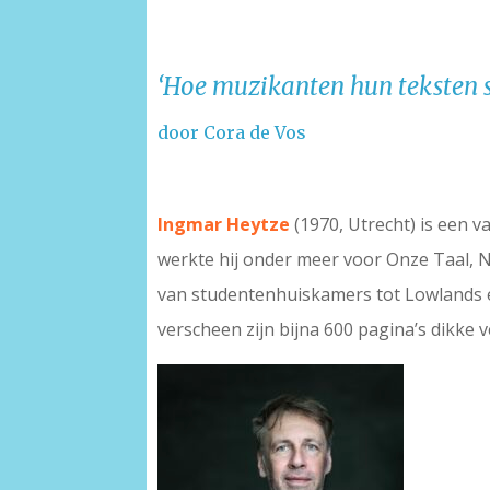
‘Hoe muzikanten hun teksten sc
door Cora de Vos
Ingmar Heytze
(1970, Utrecht) is een 
werkte hij onder meer voor Onze Taal, N
van studentenhuiskamers tot Lowlands en 
verscheen zijn bijna 600 pagina’s dikke