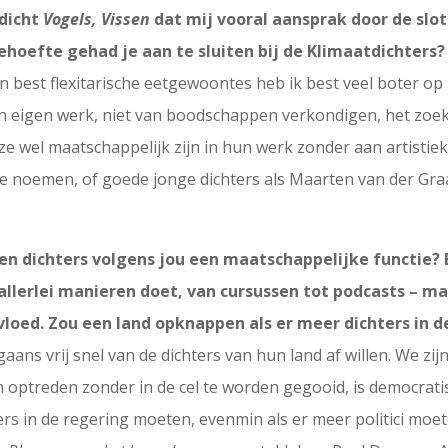
edicht
Vogels, Vissen
dat mij vooral aansprak door de slotr
ehoefte gehad je aan te sluiten bij de Klimaatdichters?
 best flexitarische eetgewoontes heb ik best veel boter op 
jn eigen werk, niet van boodschappen verkondigen, het zoek
e wel maatschappelijk zijn in hun werk zonder aan artistiek
te noemen, of goede jonge dichters als Maarten van der Gra
n dichters volgens jou een maatschappelijke functie? 
p allerlei manieren doet, van cursussen tot podcasts – m
vloed. Zou een land opknappen als er meer dichters in 
aans vrij snel van de dichters van hun land af willen. We zij
 optreden zonder in de cel te worden gegooid, is democratis
ters in de regering moeten, evenmin als er meer politici moe