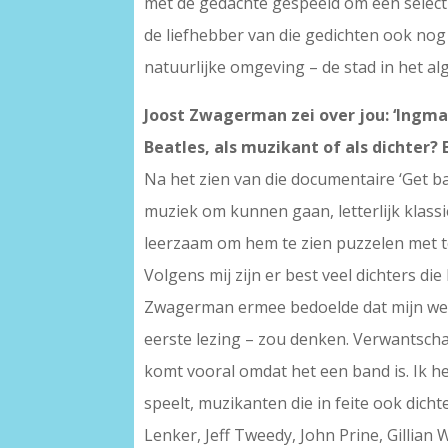
met de gedachte gespeeld om een selec
de liefhebber van die gedichten ook nog 
natuurlijke omgeving – de stad in het al
Joost Zwagerman zei over jou: ‘Ingmar
Beatles, als muzikant of als dichter?
Na het zien van die documentaire ‘Get ba
muziek om kunnen gaan, letterlijk klass
leerzaam om hem te zien puzzelen met te
Volgens mij zijn er best veel dichters di
Zwagerman ermee bedoelde dat mijn werk 
eerste lezing – zou denken. Verwantscha
komt vooral omdat het een band is. Ik he
speelt, muzikanten die in feite ook dicht
Lenker, Jeff Tweedy, John Prine, Gillian 