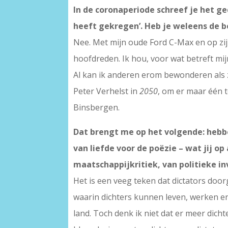
In de coronaperiode schreef je het g
heeft gekregen’. Heb je weleens de b
Nee. Met mijn oude Ford C-Max en op zijn
hoofdreden. Ik hou, voor wat betreft mi
Al kan ik anderen erom bewonderen als z
Peter Verhelst in
2050
, om er maar één 
Binsbergen.
Dat brengt me op het volgende: hebbe
van liefde voor de poëzie – wat jij o
maatschappijkritiek, van politieke in
Het is een veeg teken dat dictators doorg
waarin dichters kunnen leven, werken en
land. Toch denk ik niet dat er meer dich