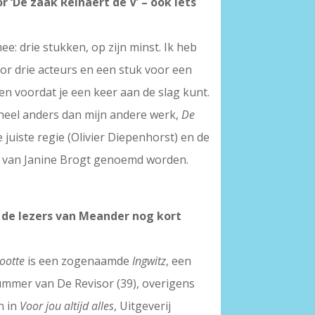
r ‘De zaak Reinaert de V’ – ook iets
e: drie stukken, op zijn minst. Ik heb
or drie acteurs en een stuk voor een
en voordat je een keer aan de slag kunt.
 heel anders dan mijn andere werk,
De
 juiste regie (Olivier Diepenhorst) en de
ng van Janine Brogt genoemd worden.
r de lezers van Meander nog kort
ootte
is een zogenaamde
Ingwitz
, een
ummer van De Revisor (39), overigens
n in
Voor jou altijd alles
, Uitgeverij