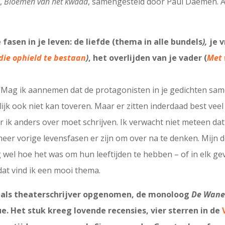
s,
Bloemen van het kwaad
, samengesteld door Paul Daemen. Als
 fasen in je leven: de liefde (thema in alle bundels
),
je v
die ophield te bestaan
)
, het overlijden van je vader (
Met 
 ‘Mag ik aannemen dat de protagonisten in je gedichten same
nlijk ook niet kan toveren. Maar er zitten inderdaad best vee
r ik anders over moet schrijven. Ik verwacht niet meteen da
meer vorige levensfasen er zijn om over na te denken. Mijn 
g wel hoe het was om hun leeftijden te hebben – of in elk ge
 dat vind ik een mooi thema.
t als theaterschrijver opgenomen, de monoloog
De Wan
e. Het stuk kreeg lovende recensies, vier sterren in de