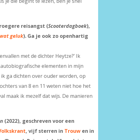
 je die begint te lezen, ben je snel
roegere reisangst (
Scooterdagboek
),
wat geluk
). Ga je ook zo openhartig
nvallen met de dichter Heytze?’ Ik
l autobiografische elementen in mijn
t ik ga dichten over ouder worden, op
dochters van 8 en 11 weten niet hoe het
val maak ik mezelf dat wijs. De manieren
en
(2022), geschreven voor een
Volkskrant
, vijf sterren in
Trouw
en in