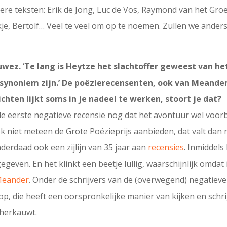
ndere teksten: Erik de Jong, Luc de Vos, Raymond van het G
kje, Bertolf… Veel te veel om op te noemen. Zullen we anders
uwez. ‘Te lang is Heytze het slachtoffer geweest van he
synoniem zijn.’ De poëzierecensenten, ook van Meander, 
chten lijkt soms in je nadeel te werken, stoort je dat?
 de eerste negatieve recensie nog dat het avontuur wel voorbi
k niet meteen de Grote Poëzieprijs aanbieden, dat valt dan 
nderdaad ook een zijlijn van 35 jaar aan
recensies
. Inmiddels
egeven. En het klinkt een beetje lullig, waarschijnlijk omdat
eander
. Onder de schrijvers van de (overwegend) negatieve 
 op, die heeft een oorspronkelijke manier van kijken en schr
 herkauwt.