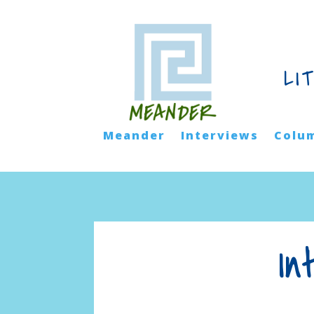
LI
Meander
Interviews
Colu
In