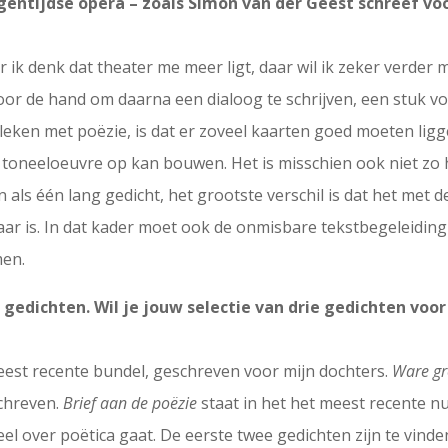
igentijdse opera – zoals Simon van der Geest schreef voo
ik denk dat theater me meer ligt, daar wil ik zeker verder me
or de hand om daarna een dialoog te schrijven, een stuk vo
leken met poëzie, is dat er zoveel kaarten goed moeten ligg
 toneeloeuvre op kan bouwen. Het is misschien ook niet zo
als één lang gedicht, het grootste verschil is dat het met de
lbaar is. In dat kader moet ook de onmisbare tekstbegeleidi
men.
 gedichten. Wil je jouw selectie van drie gedichten voo
meest recente bundel, geschreven voor mijn dochters.
Ware gr
schreven.
Brief aan de poëzie
staat in het het meest recente n
l over poëtica gaat. De eerste twee gedichten zijn te vinde