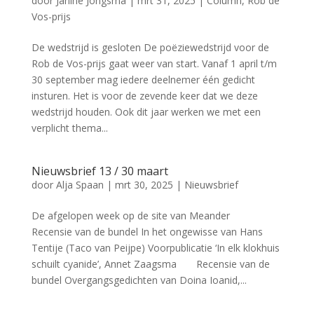
door
Janine Jongsma
|
mrt 31, 2025
|
Column
,
Rob de
Vos-prijs
De wedstrijd is gesloten De poëziewedstrijd voor de
Rob de Vos-prijs gaat weer van start. Vanaf 1 april t/m
30 september mag iedere deelnemer één gedicht
insturen. Het is voor de zevende keer dat we deze
wedstrijd houden. Ook dit jaar werken we met een
verplicht thema...
Nieuwsbrief 13 / 30 maart
door
Alja Spaan
|
mrt 30, 2025
|
Nieuwsbrief
De afgelopen week op de site van Meander
Recensie van de bundel In het ongewisse van Hans
Tentije (Taco van Peijpe) Voorpublicatie ‘In elk klokhuis
schuilt cyanide’, Annet Zaagsma Recensie van de
bundel Overgangsgedichten van Doina Ioanid,...