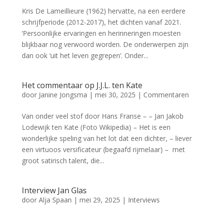
Kris De Lameillieure (1962) hervatte, na een eerdere
schrijfperiode (2012-2017), het dichten vanaf 2021.
‘Persoonlijke ervaringen en herinneringen moesten
blijkbaar nog verwoord worden. De onderwerpen zijn
dan ook ‘uit het leven gegrepen’. Onder...
Het commentaar op J.J.L. ten Kate
door
Janine Jongsma
|
mei 30, 2025
|
Commentaren
Van onder veel stof door Hans Franse – – Jan Jakob
Lodewijk ten Kate (Foto Wikipedia) – Het is een
wonderlijke speling van het lot dat een dichter, – liever
een virtuoos versificateur (begaafd rijmelaar) – met
groot satirisch talent, die...
Interview Jan Glas
door
Alja Spaan
|
mei 29, 2025
|
Interviews