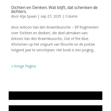
Dichten en Denken. Wat blijft, dat schenken de
dichters.
door
Alja Spaan
|
sep 27, 2025
|
Column
door Antoon Van den Braembussche – Elf fragmenten
over ‘Dichten en denken’, die deel uitmaken van:
Antoon Van den Braembussche, Out of the blue.
Aforismen op het snijpunt van filosofie en de poëzie.
Volgend jaar te verschijnen. Het boek is een poging...
« Vorige Pagina
Jaarrekening 2025 en begroting 2026
Jaarverslag 2025