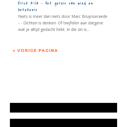
Erick Kila – Het geruis van wind en
betekenis
Niets is meer dan niets door Marc Bruynseraede
- - Dichten is denken. Of twijfelen aan datgene
wat je altijd gedacht hebt. In die zin is...
« VORIGE PAGINA
Jaarrekening 2025 en begroting 2026
Jaarverslag 2025