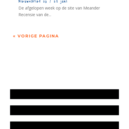
Nieuwsbrief 26 / 28 juni
De afgelopen week op de site van Meander
Recensie van de...
« VORIGE PAGINA
Jaarrekening 2025 en begroting 2026
Jaarverslag 2025
Jaarrekening 2024 en begroting 2025