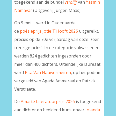
toegekend aan de bundel
verblijf
van
Yasmin
Namavar
(Uitgeverij Jurgen Maas).
Op 9 mei jl. werd in Oudenaarde
de
poëzieprijs Jotie T´Hooft 2026
uitgereikt,
precies op de 70e verjaardag van deze ´zeer
treurige prins´. In de categorie volwassenen
werden 824 gedichten ingezonden door
meer dan 400 dichters. Uiteindelijke laureaat
werd
Rita Van Hauwermeiren
, op het podium
vergezeld van Agada Ammeraal en Patrick
Verstraete.
De
Amarte Literatuurprijs 2026
is toegekend
aan dichter en beeldend kunstenaar
Jolanda