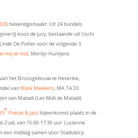
2026
bekendgemaakt. Uit 24 bundels
geverij) koos de jury, bestaande uit Uschi
 Linde De Potter voor de volgende 3
er mij de mat
, Merlijn Huntjens
r van het Broosgebouw te Heverlee,
undel van
Mark Meekers
, MA TA DI.
n van Matadi (Les Midi de Matadi).
e
10
Poëzie & Jazz
bijeenkomst
plaats in de
Zuid, van 15.00-17.30 uur. Lucienne
en een middag samen voor Stadsdorp