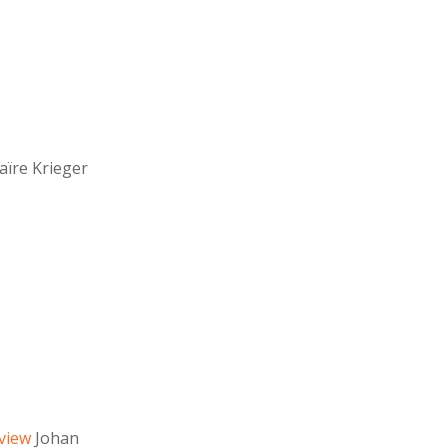
aïre Krieger
rview
Johan