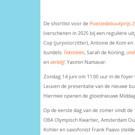
De shortlist voor de
Poëziedebuutprijs 
(verschenen in 2025 bij een reguliere uit
Cop (juryvoorzitter), Antoine de Kom en
bundels:
Tekstielen
, Sarah de Koning,
ond
en
verblijf
,
Yasmin Namavar.
Zondag 14 juni om 11.00 uur in de foye
Leuven de presentatie van de nieuwe b
Hiermee openen de gloednieuwe Middage
Op de eerste dag van de zomer vindt de
OBA Olympisch Kwartier
,
Amsterdam Oud-
Kohler
en saxofonist Frank Paavo steld