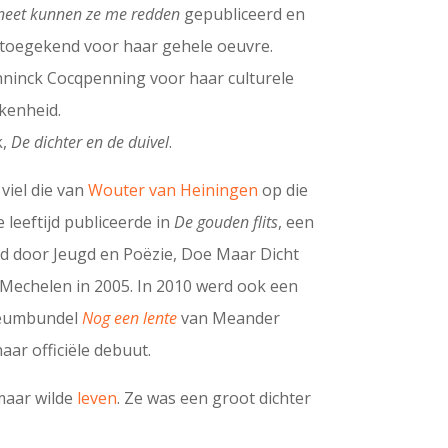
neet kunnen ze me redden
gepubliceerd en
s toegekend voor haar gehele oeuvre.
anninck Cocqpenning voor haar culturele
kenheid.
k,
De dichter en de duivel
.
viel die van
Wouter van Heiningen
op die
e leeftijd publiceerde in
De gouden flits
, een
d door Jeugd en Poëzie, Doe Maar Dicht
 Mechelen in 2005. In 2010 werd ook een
ileumbundel
Nog een lente
van Meander
aar officiële debuut.
maar wilde
leven
. Ze was een groot dichter