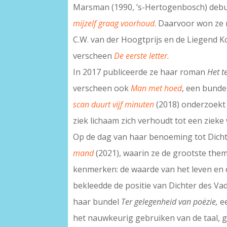
Marsman (1990, ’s-Hertogenbosch) debu
mijzelf graag voorhoud
. Daarvoor won ze 
C.W. van der Hoogtprijs en de Liegend Ko
verscheen
De eerste letter.
In 2017 publiceerde ze haar roman
Het t
verscheen ook
Man met hoed
, een bunde
scan duurt vijf minuten
(2018) onderzoekt 
ziek lichaam zich verhoudt tot een zieke 
Op de dag van haar benoeming tot Dich
mand
(2021), waarin ze de grootste the
kenmerken: de waarde van het leven en d
bekleedde de positie van Dichter des Va
haar bundel
Ter gelegenheid van poëzie,
e
het nauwkeurig gebruiken van de taal, g