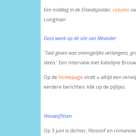
Een middag in de Eilandspolder,
column
va
Loogman
Deze week op de site van Meander
'
Taal geven aan onmogelijke verlangens, gr
steen.
' Een interview met Katelijne Brou
Op de
homepage
vindt u altijd een verw
eerdere berichten: klik op de pijltjes.
Nieuwsflitsen
Op 3 juni is dichter, filosoof en romanci