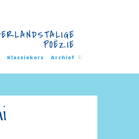
DERLANDSTALIGE
POËZIE
n
Klassiekers
Archief
i