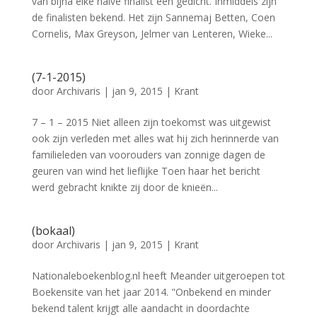
van bijna elke halve finalist een gedicht. Inmiddels zijn
de finalisten bekend. Het zijn Sannemaj Betten, Coen
Cornelis, Max Greyson, Jelmer van Lenteren, Wieke...
(7-1-2015)
door
Archivaris
|
jan 9, 2015
|
Krant
7 – 1 – 2015 Niet alleen zijn toekomst was uitgewist
ook zijn verleden met alles wat hij zich herinnerde van
familieleden van voorouders van zonnige dagen de
geuren van wind het lieflijke Toen haar het bericht
werd gebracht knikte zij door de knieën...
(bokaal)
door
Archivaris
|
jan 9, 2015
|
Krant
Nationaleboekenblog.nl heeft Meander uitgeroepen tot
Boekensite van het jaar 2014. "Onbekend en minder
bekend talent krijgt alle aandacht in doordachte