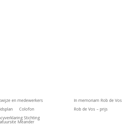
Radboud Universiteit. Haar poëzie gaat onder andere over engelen, a
wijze en medewerkers
In memoriam Rob de Vos
idsplan
Colofon
Rob de Vos – prijs
acyverklaring Stichting
ratuursite Meander