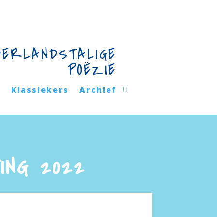
DERLANDSTALIGE
POËZIE
n
Klassiekers
Archief
ING 2022