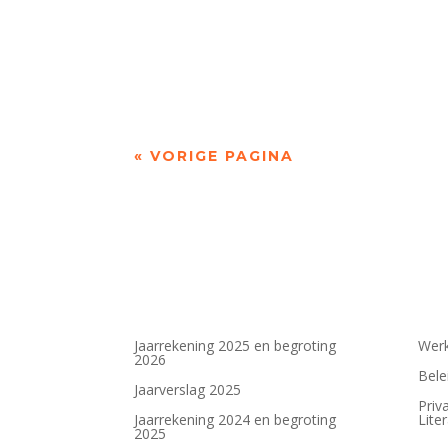
Jet Sterkman (2001) is campusdichter van de 
« VORIGE PAGINA
Jaarrekening 2025 en begroting
Werk
2026
Bele
Jaarverslag 2025
Priv
Jaarrekening 2024 en begroting
Lite
2025