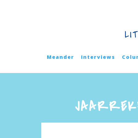
LI
Meander
Interviews
Colu
JAARREKE