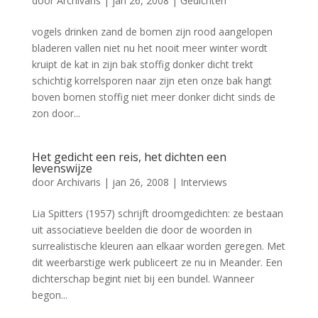
door
Archivaris
|
jan 26, 2008
|
Gedichten
vogels drinken zand de bomen zijn rood aangelopen
bladeren vallen niet nu het nooit meer winter wordt
kruipt de kat in zijn bak stoffig donker dicht trekt
schichtig korrelsporen naar zijn eten onze bak hangt
boven bomen stoffig niet meer donker dicht sinds de
zon door...
Het gedicht een reis, het dichten een
levenswijze
door
Archivaris
|
jan 26, 2008
|
Interviews
Lia Spitters (1957) schrijft droomgedichten: ze bestaan
uit associatieve beelden die door de woorden in
surrealistische kleuren aan elkaar worden geregen. Met
dit weerbarstige werk publiceert ze nu in Meander. Een
dichterschap begint niet bij een bundel. Wanneer
begon...