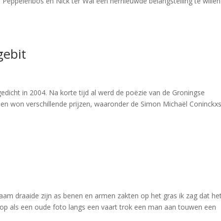
Peppelenbos en Nick ter Wal een hernieuwde belangstelling te willen
gebit
edicht in 2004. Na korte tijd al werd de poëzie van de Groningse
n won verschillende prijzen, waaronder de Simon Michaël Coninckxs
aam draaide zijn as benen en armen zakten op het gras ik zag dat he
 op als een oude foto langs een vaart trok een man aan touwen een