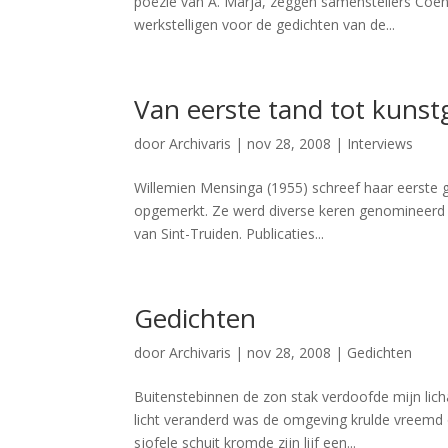
poëzie van A. Marja, zeggen samenstellers Coen 
werkstelligen voor de gedichten van de...
Van eerste tand tot kunst
door
Archivaris
|
nov 28, 2008
|
Interviews
Willemien Mensinga (1955) schreef haar eerste g
opgemerkt. Ze werd diverse keren genomineerd e
van Sint-Truiden. Publicaties...
Gedichten
door
Archivaris
|
nov 28, 2008
|
Gedichten
Buitenstebinnen de zon stak verdoofde mijn lich
licht veranderd was de omgeving krulde vreemd
sjofele schuit kromde zijn lijf een...