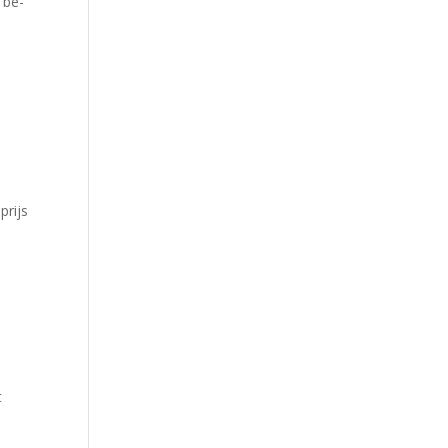
 be­
prijs
t