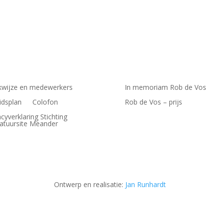
wijze en medewerkers
In memoriam Rob de Vos
idsplan
Colofon
Rob de Vos – prijs
acyverklaring Stichting
ratuursite Meander
Ontwerp en realisatie:
Jan Runhardt