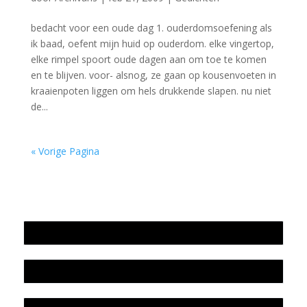
bedacht voor een oude dag 1. ouderdomsoefening als
ik baad, oefent mijn huid op ouderdom. elke vingertop,
elke rimpel spoort oude dagen aan om toe te komen
en te blijven. voor- alsnog, ze gaan op kousenvoeten in
kraaienpoten liggen om hels drukkende slapen. nu niet
de...
« Vorige Pagina
Jaarrekening 2025 en begroting 2026
Jaarverslag 2025