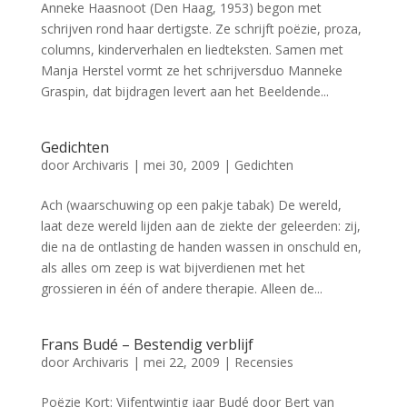
Anneke Haasnoot (Den Haag, 1953) begon met
schrijven rond haar dertigste. Ze schrijft poëzie, proza,
columns, kinderverhalen en liedteksten. Samen met
Manja Herstel vormt ze het schrijversduo Manneke
Graspin, dat bijdragen levert aan het Beeldende...
Gedichten
door
Archivaris
|
mei 30, 2009
|
Gedichten
Ach (waarschuwing op een pakje tabak) De wereld,
laat deze wereld lijden aan de ziekte der geleerden: zij,
die na de ontlasting de handen wassen in onschuld en,
als alles om zeep is wat bijverdienen met het
grossieren in één of andere therapie. Alleen de...
Frans Budé – Bestendig verblijf
door
Archivaris
|
mei 22, 2009
|
Recensies
Poëzie Kort: Vijfentwintig jaar Budé door Bert van