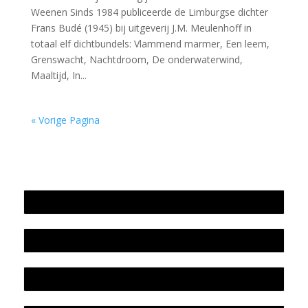
Weenen Sinds 1984 publiceerde de Limburgse dichter
Frans Budé (1945) bij uitgeverij J.M. Meulenhoff in
totaal elf dichtbundels: Vlammend marmer, Een leem,
Grenswacht, Nachtdroom, De onderwaterwind,
Maaltijd, In...
« Vorige Pagina
Jaarrekening 2025 en begroting 2026
Jaarverslag 2025
Jaarrekening 2024 en begroting 2025