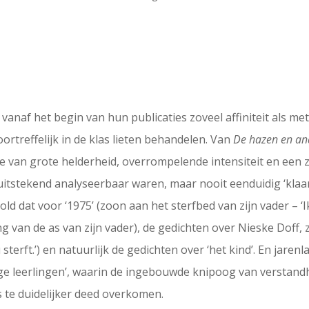
 vanaf het begin van hun publicaties zoveel affiniteit als me
ortreffelijk in de klas lieten behandelen. Van
De hazen en an
e van grote helderheid, overrompelende intensiteit en een 
uitstekend analyseerbaar waren, maar nooit eenduidig ‘klaar’, ‘a
d dat voor ‘1975’ (zoon aan het sterfbed van zijn vader – ‘
iing van de as van zijn vader), de gedichten over Nieske Doff, 
sterft.’) en natuurlijk de gedichten over ‘het kind’. En jaren
ge leerlingen’, waarin de ingebouwde knipoog van verstan
s te duidelijker deed overkomen.