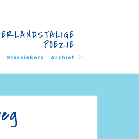
DERLANDSTALIGE
POËZIE
n
Klassiekers
Archief
weg