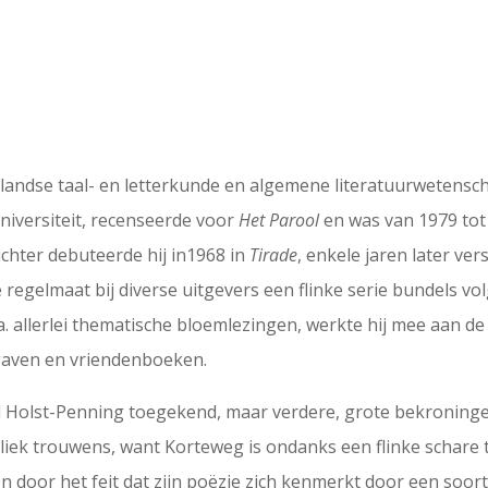
andse taal- en letterkunde en algemene literatuurwetenscha
niversiteit, recenseerde voor
Het Parool
en was van 1979 tot 
chter debuteerde hij in1968 in
Tirade
, enkele jaren later ve
regelmaat bij diverse uitgevers een flinke serie bundels vol
a. allerlei thematische bloemlezingen, werkte hij mee aan d
itgaven en vriendenboeken.
d Holst-Penning toegekend, maar verdere, grote bekroningen
liek trouwens, want Korteweg is ondanks een flinke schare
 door het feit dat zijn poëzie zich kenmerkt door een soort