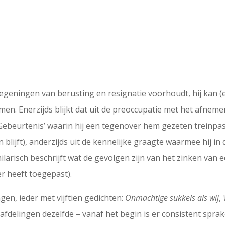
egeningen van berusting en resignatie voorhoudt, hij kan (e
emen. Enerzijds blijkt dat uit de preoccupatie met het afnem
‘Gebeurtenis’ waarin hij een tegenover hem gezeten treinpas
blijft), anderzijds uit de kennelijke graagte waarmee hij in
hilarisch beschrijft wat de gevolgen zijn van het zinken van e
r heeft toegepast).
ngen, ieder met vijftien gedichten:
Onmachtige sukkels als wij
,
le afdelingen dezelfde – vanaf het begin is er consistent spra