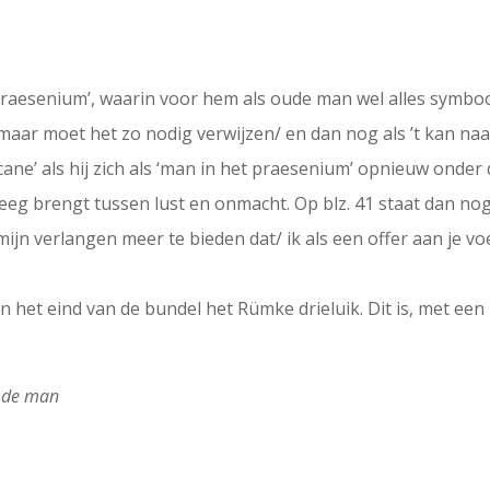
praesenium’, waarin voor hem als oude man wel alles symboo
/ maar moet het zo nodig verwijzen/ en dan nog als ’t kan naa
ane’ als hij zich als ‘man in het praesenium’ opnieuw onder
eeg brengt tussen lust en onmacht. Op blz. 41 staat dan nog 
mijn verlangen meer te bieden dat/ ik als een offer aan je voe
 het eind van de bundel het Rümke drieluik. Dit is, met een 
n de man