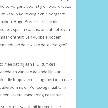
die vervolgens door stijl en woordkeuze
ijft waarin Korteweg zich blootgeeft –
e maken. Hugo Brems sprak in dit
iet tot spel in staat is, omdat het leven
kt, maar onthult. Eén dubbele bodem
moedt, en de mix van deze drie geeft
to mee dat hij aan H.C. Rümke’s
gaande en van een dalende lijn kan
ikt, die loopt van de jeugdperioden naar
e ouderdom in, en Korteweg maakte in
met een zekere voldoening beschreef.
senectus, waarin hij in theorie de