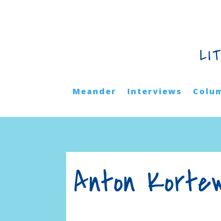
LI
Meander
Interviews
Colu
Anton Kortew