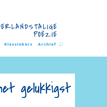
DERLANDSTALIGE
POËZIE
Klassiekers
Archief
et gelukkigst