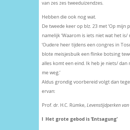
van zes zes tweeduizendzes.
Hebben die ook nog wat.
De tweede keer op blz. 23 met ‘Op mijn 
namelijk ‘Waarom is iets niet wat het is
‘Oudere heer tijdens een congres in Tosc
blote meisjesbuik een flinke botsing tew
alles komt een eind. Ik heb je niets/ dan 
me weg.’
Aldus grondig voorbereid volgt dan tegen
ervan:
Prof. dr. H.C. Rümke,
Levenstijdperken va
I Het grote gebod is ‘Entsagung’