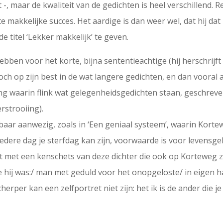
maar de kwaliteit van de gedichten is heel verschillend. Re
e makkelijke succes. Het aardige is dan weer wel, dat hij dat
e titel ‘Lekker makkelijk’ te geven.
ben voor het korte, bijna sententieachtige (hij herschrijft 
toch op zijn best in de wat langere gedichten, en dan vooral
ling waarin flink wat gelegenheidsgedichten staan, geschrev
rstrooiing).
ar aanwezig, zoals in ‘Een geniaal systeem’, waarin Kortew
k iedere dag je sterfdag kan zijn, voorwaarde is voor levensge
digt met een kenschets van deze dichter die ook op Korteweg 
ie hij was:/ man met geduld voor het onopgeloste/ in eigen har
herper kan een zelfportret niet zijn: het ik is de ander die je 