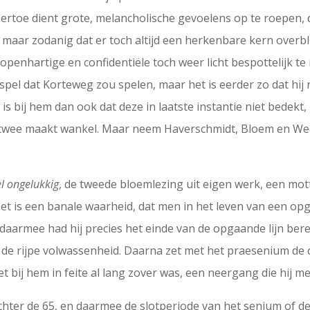
ertoe dient grote, melancholische gevoelens op te roepen, 
 maar zodanig dat er toch altijd een herkenbare kern overbl
openhartige en confidentiële toch weer licht bespottelijk t
 spel dat Korteweg zou spelen, maar het is eerder zo dat hij n
e is bij hem dan ook dat deze in laatste instantie niet bede
 twee maakt wankel. Maar neem Haverschmidt, Bloem en Wee
l ongelukkig
, de tweede bloemlezing uit eigen werk, een mot
et is een banale waarheid, dat men in het leven van een op
daarmee had hij precies het einde van de opgaande lijn bere
s, de rijpe volwassenheid. Daarna zet met het praesenium d
het bij hem in feite al lang zover was, een neergang die hij 
chter de 65, en daarmee de slotperiode van het senium of de 