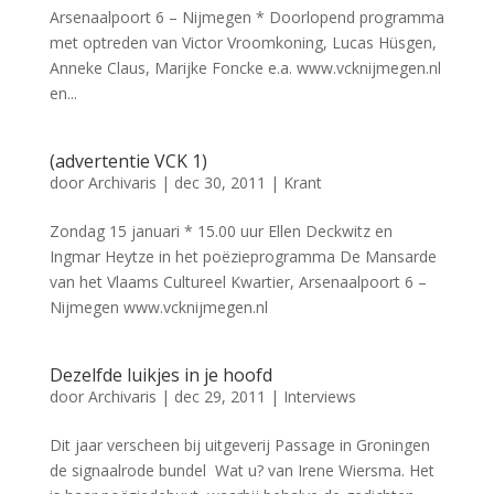
Arsenaalpoort 6 – Nijmegen * Doorlopend programma
met optreden van Victor Vroomkoning, Lucas Hüsgen,
Anneke Claus, Marijke Foncke e.a. www.vcknijmegen.nl
en...
(advertentie VCK 1)
door
Archivaris
|
dec 30, 2011
|
Krant
Zondag 15 januari * 15.00 uur Ellen Deckwitz en
Ingmar Heytze in het poëzieprogramma De Mansarde
van het Vlaams Cultureel Kwartier, Arsenaalpoort 6 –
Nijmegen www.vcknijmegen.nl
Dezelfde luikjes in je hoofd
door
Archivaris
|
dec 29, 2011
|
Interviews
Dit jaar verscheen bij uitgeverij Passage in Groningen
de signaalrode bundel Wat u? van Irene Wiersma. Het