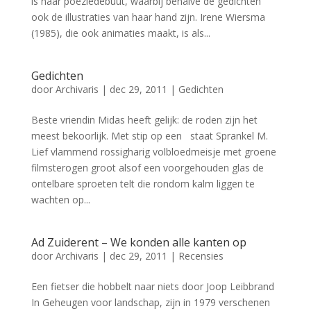
is haar poëziedebuut, waarbij behalve de gedichten
ook de illustraties van haar hand zijn. Irene Wiersma
(1985), die ook animaties maakt, is als...
Gedichten
door
Archivaris
|
dec 29, 2011
|
Gedichten
Beste vriendin Midas heeft gelijk: de roden zijn het
meest bekoorlijk. Met stip op een staat Sprankel M.
Lief vlammend rossigharig volbloedmeisje met groene
filmsterogen groot alsof een voorgehouden glas de
ontelbare sproeten telt die rondom kalm liggen te
wachten op...
Ad Zuiderent – We konden alle kanten op
door
Archivaris
|
dec 29, 2011
|
Recensies
Een fietser die hobbelt naar niets door Joop Leibbrand
In Geheugen voor landschap, zijn in 1979 verschenen