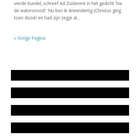
vierde bundel, schreef Ad Zuiderent in het gedicht ‘Na
de watersnood’: ‘Nu ben ik drieëndertig (Christus ging
toen dood/ en had zijn zegje al...
« Vorige Pagina
Jaarrekening 2025 en begroting 2026
Jaarverslag 2025
Jaarrekening 2024 en begroting 2025
Jaarverslag 2024