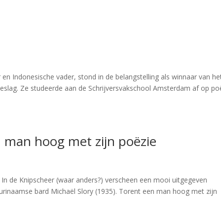
en Indonesische vader, stond in de belangstelling als winnaar van h
ieslag. Ze studeerde aan de Schrijversvakschool Amsterdam af op po
n man hoog met zijn poëzie
ij In de Knipscheer (waar anders?) verscheen een mooi uitgegeven
urinaamse bard Michaël Slory (1935). Torent een man hoog met zijn