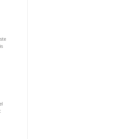
ste
is
el
t