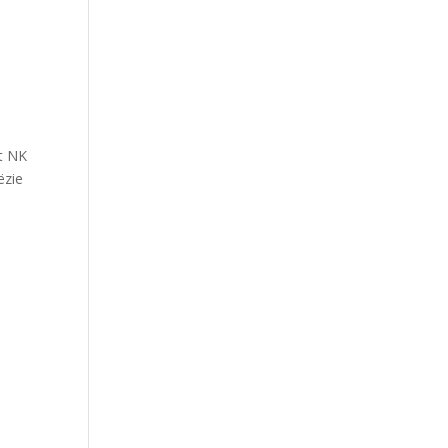
et NK
ëzie