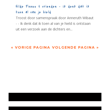
Hilde Pinnoo & vrienden – Ik denk dat ik
toen al van je hield
Troost door samenspraak door Anneruth Wibaut
- - Ik denk dat ik toen al van je hield is ontstaan
uit een verzoek aan de dichters en...
« VORIGE PAGINA
VOLGENDE PAGINA »
Jaarrekening 2025 en begroting 2026