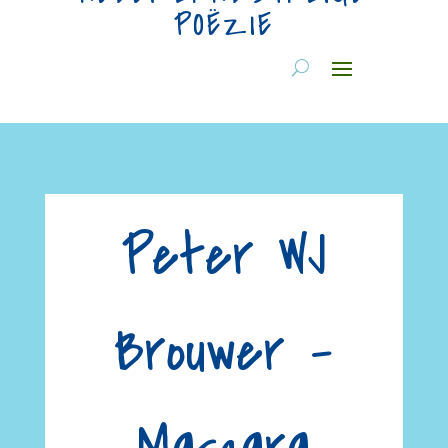
POËZIE
Peter WJ
Brouwer –