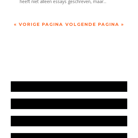
heeft niet alleen essays geschreven, maar...
« VORIGE PAGINA
VOLGENDE PAGINA »
Jaarrekening 2025 en begroting 2026
Jaarverslag 2025
Jaarrekening 2024 en begroting 2025