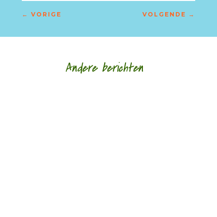
←
VORIGE
VOLGENDE
→
Andere berichten
‘Schrijven is mijn leeflijn zeg ik altijd maar.’ door
Alja Spaan Jacobus Bos (1943) debuteerde in
1969 met de verhalenbundel...
'Standhouden in de mallemolen' door Wim
Vandeleene foto © Damon De Backer Over