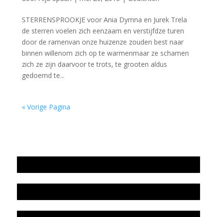
STERRENSPROOKJE voor Ania Dymna en Jurek Trela
de sterren voelen zich eenzaam en verstijfdze turen
door de ramenvan onze huizenze zouden best naar
binnen willenom zich op te warmenmaar ze schamen
zich ze zijn daarvoor te trots, te grooten aldus
gedoemd te...
« Vorige Pagina
Jaarrekening 2025 en begroting 2026
Jaarverslag 2025