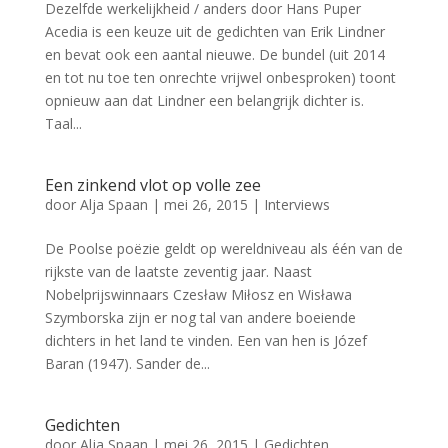
Dezelfde werkelijkheid / anders door Hans Puper
Acedia is een keuze uit de gedichten van Erik Lindner
en bevat ook een aantal nieuwe. De bundel (uit 2014
en tot nu toe ten onrechte vrijwel onbesproken) toont
opnieuw aan dat Lindner een belangrijk dichter is.
Taal...
Een zinkend vlot op volle zee
door
Alja Spaan
|
mei 26, 2015
|
Interviews
De Poolse poëzie geldt op wereldniveau als één van de
rijkste van de laatste zeventig jaar. Naast
Nobelprijswinnaars Czesław Miłosz en Wisława
Szymborska zijn er nog tal van andere boeiende
dichters in het land te vinden. Een van hen is Józef
Baran (1947). Sander de...
Gedichten
door
Alja Spaan
|
mei 26, 2015
|
Gedichten