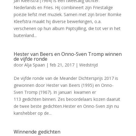
Jan Kleefstra (1964) is een tweetalig dichter:
Nederlands en Fries. Hij combineert zijn Friestalige
poëzie liefst met muziek. Samen met zijn broer Romke
Kleefstra maakt hij diverse bewerkingen, o.a.
verschenen op hun album Piiptsjilling, die tot ver in het
buitenland...
Hester van Beers en Onno-Sven Tromp winnen
de vijfde ronde
door
Alja Spaan
|
feb 21, 2017
|
Wedstrijd
De vijfde ronde van de Meander Dichtersprijs 2017 is
gewonnen door Hester van Beers (1995) en Onno-
Sven Tromp (1967). In januari kwamen er
113 gedichten binnen. Zes beoordelaars kozen daaruit
de twee beste gedichten.Hester en Onno-Sven zijn nu
kanshebber op de...
Winnende gedichten