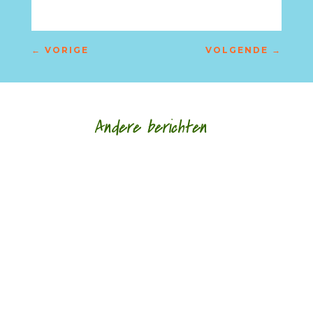
←
VORIGE
VOLGENDE
→
Andere berichten
Silvester Klaasman (1989) schrijft poëzie over
menselijke relaties in de laatkapitalistische
atmosfeer van vervreemding. Zijn werk...