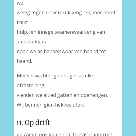
we
weleg tegen de verdrukkeng ien, mor nood
trekt
hulp. Ien innege soamenwaarkeng van
smokkeloars
goan we as handelswoar van haand tot
haand.
Met verwachtengen hoger as elke
òfrastereng
vienden we altied gatten en openengen.
Wij bennen gien hekkesluters.
ii. Op drift
Ze zagen ons komen op televisie, internet