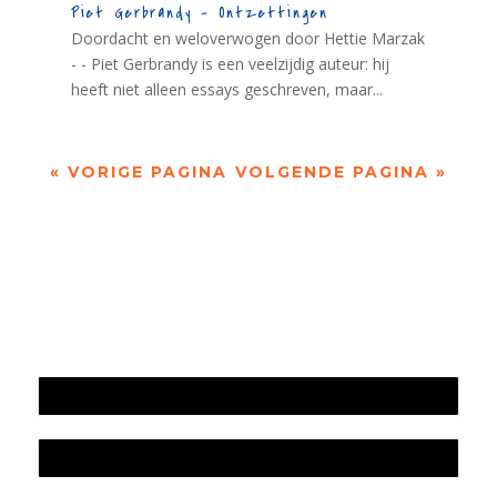
Piet Gerbrandy – Ontzettingen
Doordacht en weloverwogen door Hettie Marzak
- - Piet Gerbrandy is een veelzijdig auteur: hij
heeft niet alleen essays geschreven, maar...
« VORIGE PAGINA
VOLGENDE PAGINA »
Jaarrekening 2025 en begroting 2026
Jaarverslag 2025