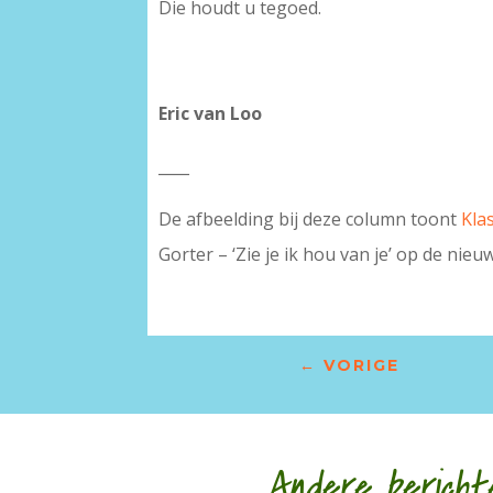
Die houdt u tegoed.
Eric van Loo
____
De afbeelding bij deze column toont
Kla
Gorter – ‘Zie je ik hou van je’ op de nieu
←
VORIGE
Andere bericht