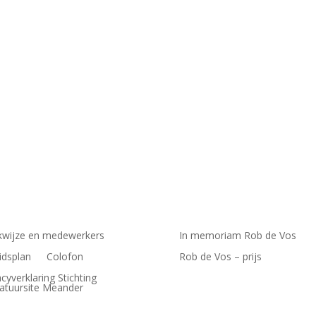
dheidsraad met een nieuw advies over alcoholgebruik. Zelfs één gla
wijze en medewerkers
In memoriam Rob de Vos
idsplan
Colofon
Rob de Vos – prijs
acyverklaring Stichting
ratuursite Meander