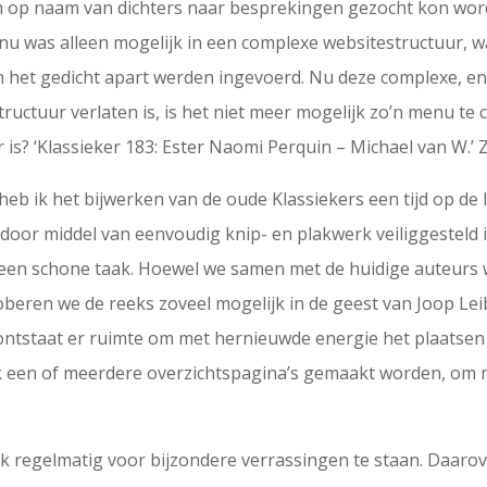
 op naam van dichters naar besprekingen gezocht kon worde
menu was alleen mogelijk in een complexe websitestructuur, 
an het gedicht apart werden ingevoerd. Nu deze complexe, en
ructuur verlaten is, is het niet meer mogelijk zo’n menu t
 is? ‘Klassieker 183: Ester Naomi Perquin – Michael van W.’
b ik het bijwerken van de oude Klassiekers een tijd op de 
n door middel van eenvoudig knip- en plakwerk veiliggesteld
s een schone taak. Hoewel we samen met de huidige auteurs
oberen we de reeks zoveel mogelijk in de geest van Joop Lei
s, ontstaat er ruimte om met hernieuwde energie het plaatse
ok een of meerdere overzichtspagina’s gemaakt worden, om 
ik regelmatig voor bijzondere verrassingen te staan. Daarove