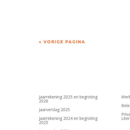
door Jan Loogman Kort geleden kwam de Gezon
« VORIGE PAGINA
Jaarrekening 2025 en begroting
Werk
2026
Bele
Jaarverslag 2025
Priv
Jaarrekening 2024 en begroting
Lite
2025