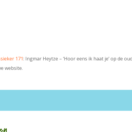
ssieker 171
: Ingmar Heytze – ‘Hoor eens ik haat je’ op de ou
we website.
en