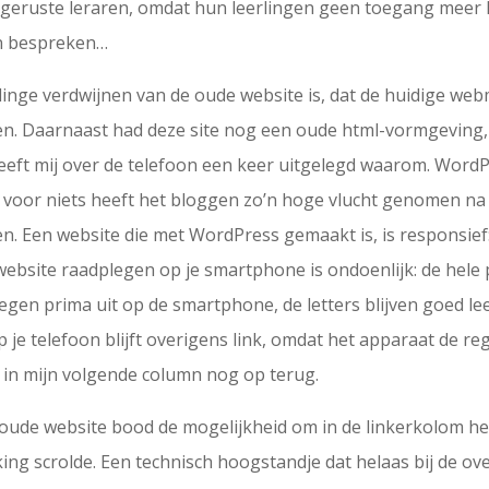
ngeruste leraren, omdat hun leerlingen geen toegang meer
en bespreken…
linge verdwijnen van de oude website is, dat de huidige we
en. Daarnaast had deze site nog een oude html-vormgeving, 
ft mij over de telefoon een keer uitgelegd waarom. WordPr
et voor niets heeft het bloggen zo’n hoge vlucht genomen n
n. Een website die met WordPress gemaakt is, is responsief
website raadplegen op je smartphone is ondoenlijk: de hele
ntegen prima uit op de smartphone, de letters blijven goed l
 je telefoon blijft overigens link, omdat het apparaat de rege
r in mijn volgende column nog op terug.
oude website bood de mogelijkheid om in de linkerkolom het 
ng scrolde. Een technisch hoogstandje dat helaas bij de o