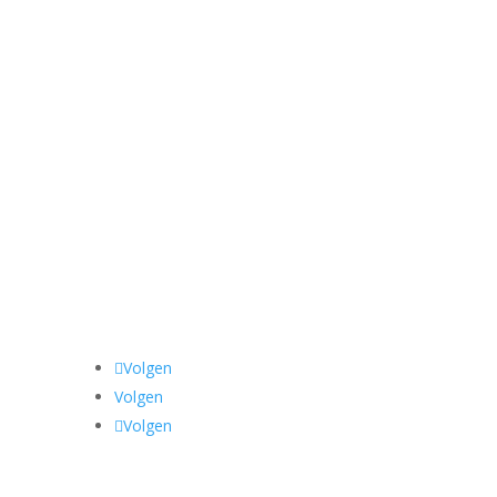
s per dag is al te...
Volgen
Volgen
Volgen