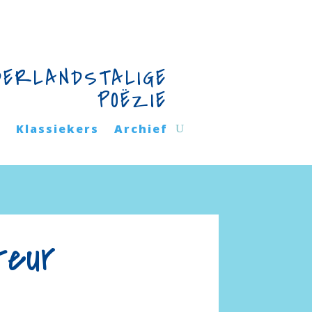
DERLANDSTALIGE
POËZIE
n
Klassiekers
Archief
teur