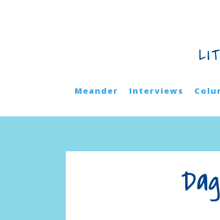
LI
Meander
Interviews
Colu
Dag