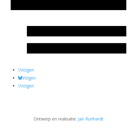
Privacyverklaring Stichting Literatuursite Meander
In memoriam Rob de Vos
Rob de Vos – prijs
Volgen
Volgen
Volgen
Ontwerp en realisatie:
Jan Runhardt