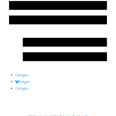
Colofon
Privacyverklaring Stichting Literatuursite Meander
In memoriam Rob de Vos
Rob de Vos – prijs
Volgen
Volgen
Volgen