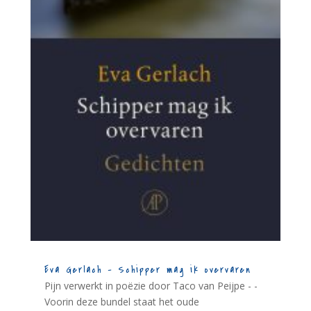
Eva Gerlach – Schipper mag ik overvaren
Pijn verwerkt in poëzie door Taco van Peijpe - -
Voorin deze bundel staat het oude