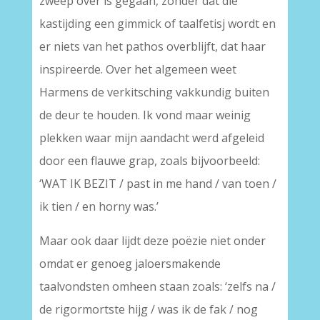
zweep over is gegaan, zonder dat die
kastijding een gimmick of taalfetisj wordt en
er niets van het pathos overblijft, dat haar
inspireerde. Over het algemeen weet
Harmens de verkitsching vakkundig buiten
de deur te houden. Ik vond maar weinig
plekken waar mijn aandacht werd afgeleid
door een flauwe grap, zoals bijvoorbeeld:
‘WAT IK BEZIT / past in me hand / van toen /
ik tien / en horny was.’
Maar ook daar lijdt deze poëzie niet onder
omdat er genoeg jaloersmakende
taalvondsten omheen staan zoals: ‘zelfs na /
de rigormortste hijg / was ik de fak / nog