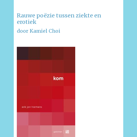
Rauwe poëzie tussen ziekte en
erotiek
door Kamiel Choi
–