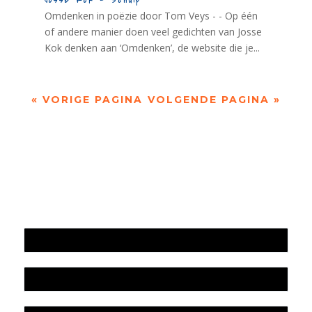
Omdenken in poëzie door Tom Veys - - Op één
of andere manier doen veel gedichten van Josse
Kok denken aan ‘Omdenken’, de website die je...
« VORIGE PAGINA
VOLGENDE PAGINA »
Jaarrekening 2025 en begroting 2026
Jaarverslag 2025