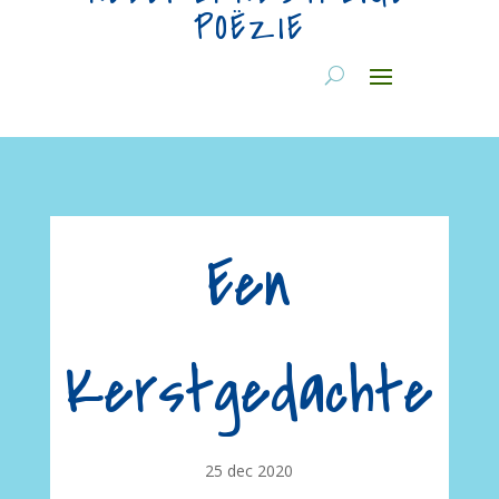
POËZIE
Een
Kerstgedachte
25 dec 2020