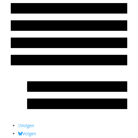
Werkwijze en medewerkers
Beleidsplan
Colofon
Privacyverklaring Stichting Literatuursite Meander
In memoriam Rob de Vos
Rob de Vos – prijs
Volgen
Volgen