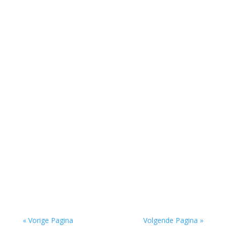
De afgelopen week op de site van Meander
Longread van de...
De afgelopen week op de site van Meander
Recensie van de...
De afgelopen week op de site van Meander
Longread van de...
« Vorige Pagina
Volgende Pagina »