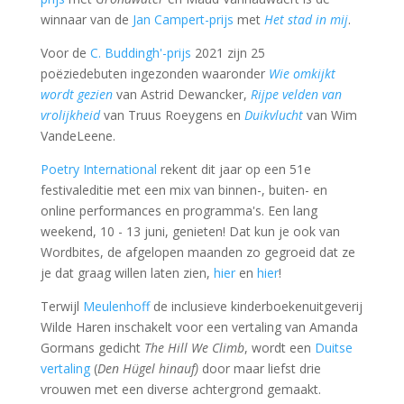
winnaar van de
Jan Campert-prijs
met
Het stad in mij
.
Voor de
C. Buddingh'-prijs
2021 zijn 25
poëziedebuten
ingezonden waaronder
Wie omkijkt
wordt gezien
van Astrid Dewancker,
Rijpe velden van
vrolijkheid
van Truus Roeygens en
Duikvlucht
van Wim
VandeLeene.
Poetry International
rekent dit jaar op een 51e
festivaleditie met een mix van binnen-, buiten- en
online performances en programma's. Een lang
weekend, 10 - 13 juni, genieten! Dat kun je ook van
Wordbites, de afgelopen maanden zo gegroeid dat ze
je dat graag willen laten zien,
hier
en
hier
!
Terwijl
Meulenhoff
de inclusieve kinderboekenuitgeverij
Wilde Haren inschakelt voor een vertaling van Amanda
Gormans gedicht
The Hill We Climb
, wordt een
Duitse
vertaling
(
Den Hügel hinauf)
door maar liefst drie
vrouwen met een diverse achtergrond gemaakt.