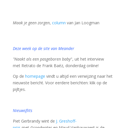
Maak je geen zorgen
,
column
van Jan Loogman
Deze week op de site van Meander
"Naakt als een pasgeboren baby
", uit het interview
met Retrato de Frank Baéz, donderdag online!
Op de
homepage
vindt u altijd een verwijzing naar het
nieuwste bericht. Voor eerdere berichten: klik op de
pijltjes.
Nieuwsflits
Piet Gerbrandy wint de
J. Greshoff-
prijs
met
Grondwater
en Maud Vanhauwaert is de