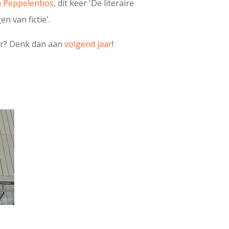
 Peppelenbos
, dit keer 'De literaire
n van fictie'.
er? Denk dan aan
volgend jaar
!