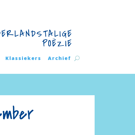
DERLANDSTALIGE
POËZIE
Klassiekers
Archief
ember