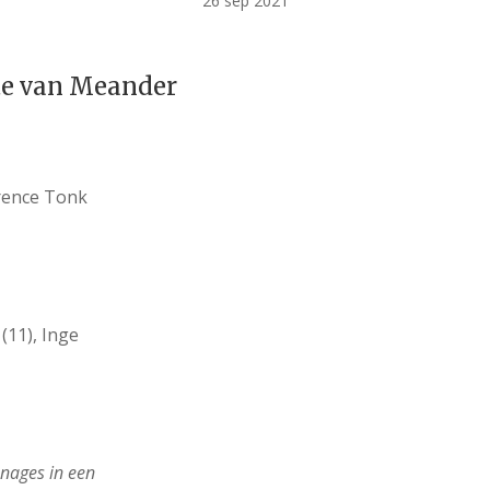
26 sep 2021
te van Meander
rence Tonk
(11), Inge
nages in een