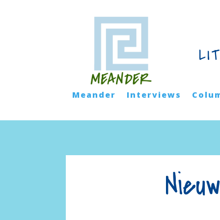
LI
Meander
Interviews
Colu
Nieu