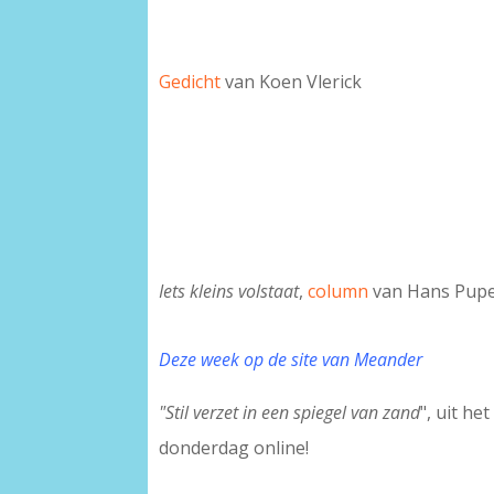
Gedicht
van Koen Vlerick
Iets kleins volstaat
,
column
van Hans Pup
Deze week op de site van Meander
"Stil verzet in een spiegel van zand
", uit h
donderdag online!