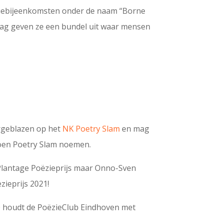
ziebijeenkomsten onder de naam “Borne
ndag geven ze een bundel uit waar mensen
rgeblazen op het
NK Poetry Slam
en mag
ioen Poetry Slam noemen.
Plantage Poëzieprijs maar Onno-Sven
eprijs 2021!
0 houdt de PoëzieClub Eindhoven met