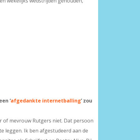
rden wekelijks wedstrijden gehouden,
een ‘
afgedankte internetballing
’ zou
eer of mevrouw Rutgers niet. Dat persoon
 te leggen. Ik ben afgestudeerd aan de