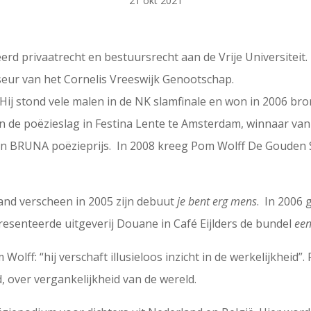
21 okt 2021
rd privaatrecht en bestuursrecht aan de Vrije Universiteit.
seur van het Cornelis Vreeswijk Genootschap.
ij stond vele malen in de NK slamfinale en won in 2006 brons
an de poëzieslag in Festina Lente te Amsterdam, winnaar va
en BRUNA poëzieprijs. In 2008 kreeg Pom Wolff De Gouden 
and verscheen in 2005 zijn debuut
je bent erg mens
. In 2006 
presenteerde uitgeverij Douane in Café Eijlders de bundel
een
ff: “hij verschaft illusieloos inzicht in de werkelijkheid”.
ld, over vergankelijkheid van de wereld.