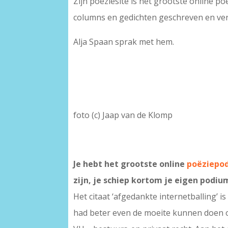
Zijn poëziesite is het grootste online 
columns en gedichten geschreven en ver
Alja Spaan sprak met hem.
foto (c) Jaap van de Klomp
Je hebt het grootste online
poëziepo
zijn, je schiep kortom je eigen podiu
Het citaat ‘afgedankte internetballing’
had beter even de moeite kunnen doen om 