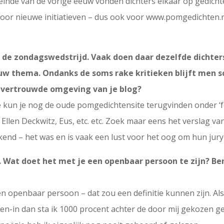
einde van de vorige eeuw vonden dichters elkaar op gedichtens
 voor nieuwe initiatieven – dus ook voor www.pomgedichten.n
dag de zondagswedstrijd. Vaak doen daar dezelfde dichte
w thema. Ondanks de soms rake kritieken blijft men sch
e vertrouwde omgeving van je blog?
te kun je nog de oude pomgedichtensite terugvinden onder ‘f
llen Deckwitz, Eus, etc. etc. Zoek maar eens het verslag va
nd – het was en is vaak een lust voor het oog om hun jury
. Wat doet het met je een openbaar persoon te zijn? Ben 
en openbaar persoon – dat zou een definitie kunnen zijn. Als
en-in dan sta ik 1000 procent achter de door mij gekozen ge