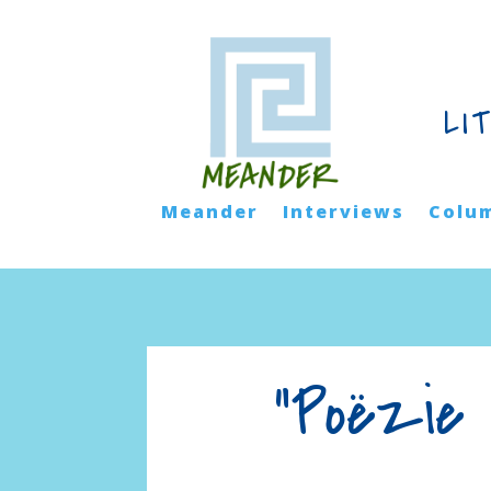
LI
Meander
Interviews
Colu
“Poëzie 