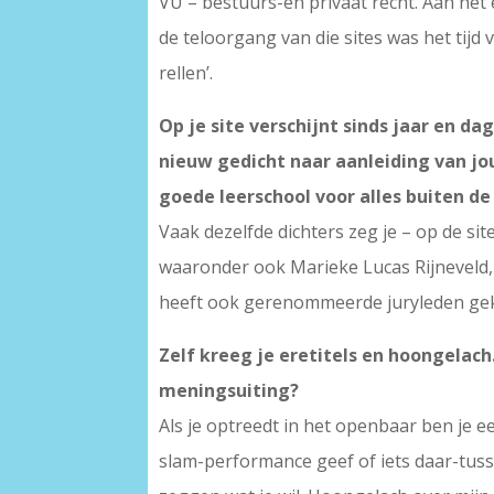
VU – bestuurs-en privaat recht. Aan het 
de teloorgang van die sites was het tijd
rellen’.
Op je site verschijnt sinds jaar en 
nieuw gedicht naar aanleiding van jou
goede leerschool voor alles buiten d
Vaak dezelfde dichters zeg je – op de si
waaronder ook Marieke Lucas Rijneveld, E
heeft ook gerenommeerde juryleden geke
Zelf kreeg je eretitels en hoongelach
meningsuiting?
Als je optreedt in het openbaar ben je e
slam-performance geef of iets daar-tuss