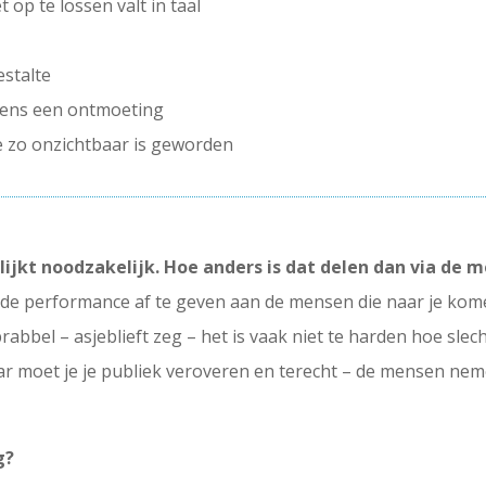
t op te lossen valt in taal
estalte
eens een ontmoeting
e zo onzichtbaar is geworden
lijkt noodzakelijk. Hoe anders is dat delen dan via de 
oede performance af te geven aan de mensen die naar je kome
abbel – asjeblieft zeg – het is vaak niet te harden hoe sle
ar moet je je publiek veroveren en terecht – de mensen neme
g?