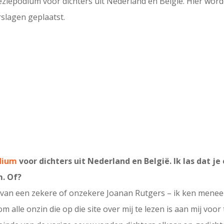
poëziepodium voor dichters uit Nederland en België. Hier wo
slagen geplaatst.
dium
voor dichters uit Nederland en België. Ik las dat je 
m. Of?
 is van een zekere of onzekere Joanan Rutgers – ik ken men
alle onzin die op die site over mij te lezen is aan mij voor