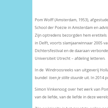
Pom Wolff (Amsterdam, 1953), afgestudee
School der Poëzie in Amsterdam en advi
Zijn optredens bezorgden hem eretitels H
in Delft, voorts slamjaarwinnaar 2005 v
Dichtersfestival en de daaraan verbond
Universiteit Utrecht – afdeling letteren.
In de Windroosreeks van uitgeverij Holl
bundel
toen je stilte stuurde
uit. In 2014 
Simon Vinkenoog over het werk van Pom Wol
van de liefde, van de liefde in deze were