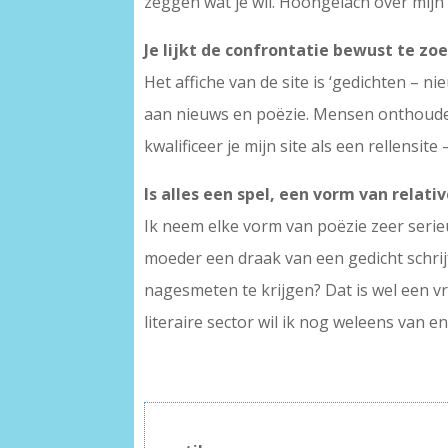
zeggen wat je wil. Hoongelach over mijn 
Je lijkt de confrontatie bewust te z
Het affiche van de site is ‘gedichten – ni
aan nieuws en poëzie. Mensen onthouden 
kwalificeer je mijn site als een rellensite 
Is alles een spel, een vorm van relati
Ik neem elke vorm van poëzie zeer serieus
moeder een draak van een gedicht schrijf
nagesmeten te krijgen? Dat is wel een v
literaire sector wil ik nog weleens van 