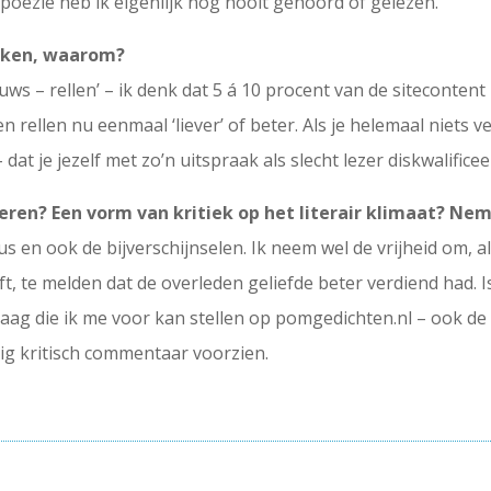
poëzie heb ik eigenlijk nog nooit gehoord of gelezen.
oeken, waarom?
euws – rellen’ – ik denk dat 5 á 10 procent van de sitecontent 
rellen nu eenmaal ‘liever’ of beter. Als je helemaal niets 
– dat je jezelf met zo’n uitspraak als slecht lezer diskwalificee
veren? Een vorm van kritiek op het literair klimaat? Nem
 en ook de bijverschijnselen. Ik neem wel de vrijheid om, als
t, te melden dat de overleden geliefde beter verdiend had. I
raag die ik me voor kan stellen op pomgedichten.nl – ook 
enig kritisch commentaar voorzien.