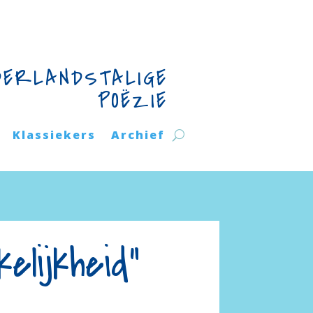
DERLANDSTALIGE
POËZIE
Klassiekers
Archief
lijkheid”