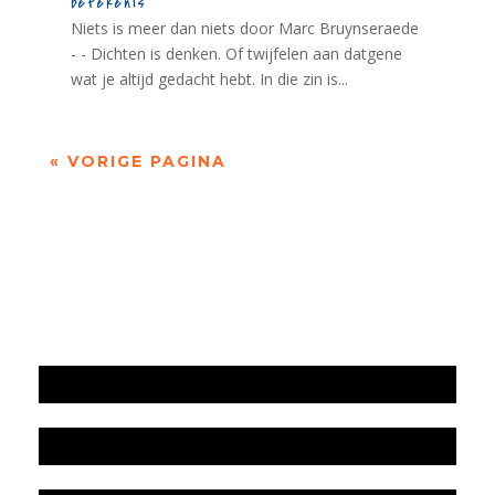
betekenis
Niets is meer dan niets door Marc Bruynseraede
- - Dichten is denken. Of twijfelen aan datgene
wat je altijd gedacht hebt. In die zin is...
« VORIGE PAGINA
Jaarrekening 2025 en begroting 2026
Jaarverslag 2025