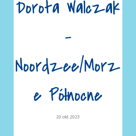
Dorota Walczak
–
Noordzee/Morz
e Północne
20 okt 2023