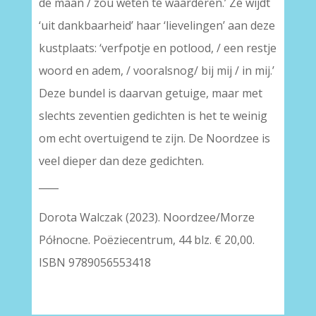
de maan / zou weten te waarderen.’ Ze wijdt
‘uit dankbaarheid’ haar ‘lievelingen’ aan deze
kustplaats: ‘verfpotje en potlood, / een restje
woord en adem, / vooralsnog/ bij mij / in mij.’
Deze bundel is daarvan getuige, maar met
slechts zeventien gedichten is het te weinig
om echt overtuigend te zijn. De Noordzee is
veel dieper dan deze gedichten.
____
Dorota Walczak (2023). Noordzee/Morze
Północne. Poëziecentrum, 44 blz. € 20,00.
ISBN 9789056553418