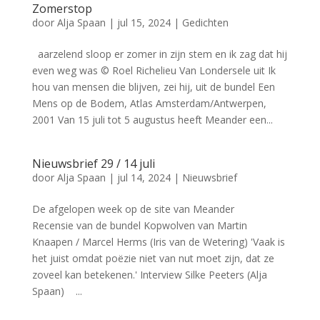
Zomerstop
door
Alja Spaan
|
jul 15, 2024
|
Gedichten
aarzelend sloop er zomer in zijn stem en ik zag dat hij
even weg was © Roel Richelieu Van Londersele uit Ik
hou van mensen die blijven, zei hij, uit de bundel Een
Mens op de Bodem, Atlas Amsterdam/Antwerpen,
2001 Van 15 juli tot 5 augustus heeft Meander een...
Nieuwsbrief 29 / 14 juli
door
Alja Spaan
|
jul 14, 2024
|
Nieuwsbrief
De afgelopen week op de site van Meander
Recensie van de bundel Kopwolven van Martin
Knaapen / Marcel Herms (Iris van de Wetering) 'Vaak is
het juist omdat poëzie niet van nut moet zijn, dat ze
zoveel kan betekenen.' Interview Silke Peeters (Alja
Spaan) ...