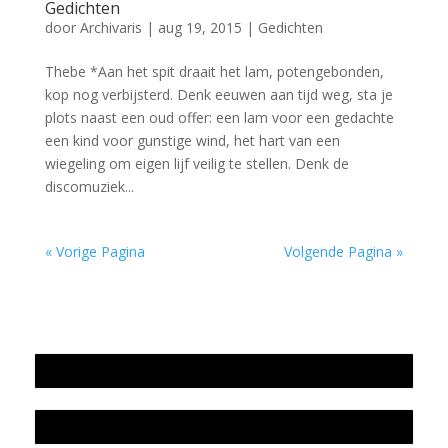
Gedichten
door
Archivaris
|
aug 19, 2015
|
Gedichten
Thebe *Aan het spit draait het lam, potengebonden,
kop nog verbijsterd. Denk eeuwen aan tijd weg, sta je
plots naast een oud offer: een lam voor een gedachte
een kind voor gunstige wind, het hart van een
wiegeling om eigen lijf veilig te stellen. Denk de
discomuziek...
« Vorige Pagina
Volgende Pagina »
Jaarrekening 2025 en begroting 2026
Jaarverslag 2025