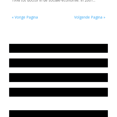
1998 tot doctor in de sociale-economie. In 2001...
« Vorige Pagina
Volgende Pagina »
Jaarrekening 2025 en begroting 2026
Jaarverslag 2025
Jaarrekening 2024 en begroting 2025
Jaarverslag 2024
Werkwijze en medewerkers