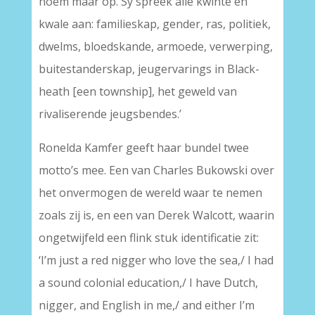
noem maar op. Sy spreek alle kwinte en
kwale aan: familieskap, gender, ras, politiek,
dwelms, bloedskande, armoede, ver­werping,
buitestanderskap, jeugervarings in Black­
heath [een township], het geweld van
rivaliserende jeugsbendes.’
Ronelda Kamfer geeft haar bundel twee
motto’s mee. Een van Charles Bukowski over
het onvermogen de wereld waar te nemen
zoals zij is, en een van Derek Walcott, waarin
ongetwijfeld een flink stuk identificatie zit:
‘I’m just a red nigger who love the sea,/ I had
a sound colonial education,/ I have Dutch,
nigger, and English in me,/ and either I’m