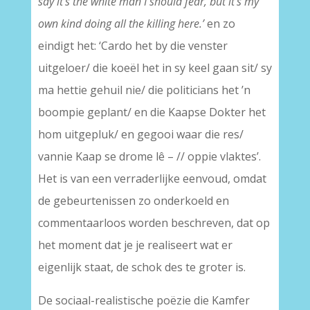
say it’s the white man I should fear, but it’s my
own kind doing all the killing here.’
en zo
eindigt het: ‘Cardo het by die venster
uitgeloer/ die koeël het in sy keel gaan sit/ sy
ma hettie gehuil nie/ die politicians het ’n
boompie geplant/ en die Kaapse Dokter het
hom uitgepluk/ en gegooi waar die res/
vannie Kaap se drome lê – // oppie vlaktes’.
Het is van een verraderlijke eenvoud, omdat
de gebeurtenissen zo onderkoeld en
commentaarloos worden beschreven, dat op
het moment dat je je realiseert wat er
eigenlijk staat, de schok des te groter is.
De sociaal-realistische poëzie die Kamfer