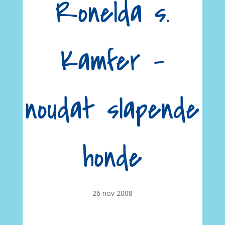
Ronelda s.
Kamfer –
noudat slapende
honde
26 nov 2008