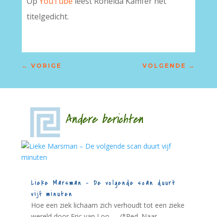
Op
YouTube
leest Ronelda Kamfer het
titelgedicht.
←
VORIGE
VOLGENDE
→
Andere berichten
Lieke Marsman – De volgende scan duurt
vijf minuten
Hoe een ziek lichaam zich verhoudt tot een zieke
wereld door Eric van Loo - - (*Red. Naar