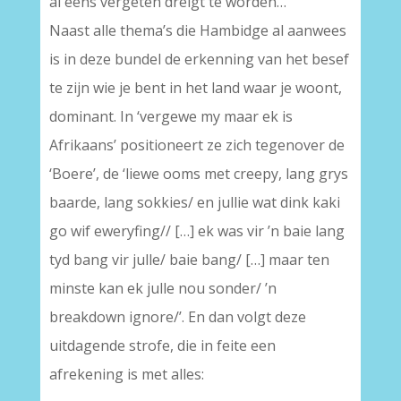
al eens vergeten dreigt te worden…
Naast alle thema’s die Hambidge al aanwees
is in deze bundel de erkenning van het besef
te zijn wie je bent in het land waar je woont,
dominant. In ‘vergewe my maar ek is
Afrikaans’ positioneert ze zich tegenover de
‘Boere’, de ‘liewe ooms met creepy, lang grys
baarde, lang sokkies/ en jullie wat dink kaki
go wif eweryfing// […] ek was vir ’n baie lang
tyd bang vir julle/ baie bang/ […] maar ten
minste kan ek julle nou sonder/ ’n
breakdown ignore/’. En dan volgt deze
uitdagende strofe, die in feite een
afrekening is met alles: