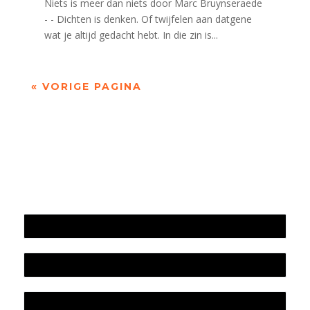
Niets is meer dan niets door Marc Bruynseraede
- - Dichten is denken. Of twijfelen aan datgene
wat je altijd gedacht hebt. In die zin is...
« VORIGE PAGINA
Jaarrekening 2025 en begroting 2026
Jaarverslag 2025
Jaarrekening 2024 en begroting 2025