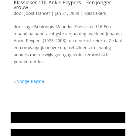
Klassieker 116: Ankie Peypers – Een jonger
vrouw
door
Joost Dancet
|
jan 21, 2009
|
Klassiekers
door Inge Boulonois Meander Klassieker 116 Een
maand na haar tachtigste verjaardag overleed Johanna
Annie Peypers (1928-2008), na een korte ziekte. Ze laat
een omvangrijk oeuvre na, niet alleen zo’n twintig
bundels met dikwijls geëngageerde, feministisch
georiënteerde...
« Vorige Pagina
Jaarrekening 2025 en begroting 2026
Jaarverslag 2025