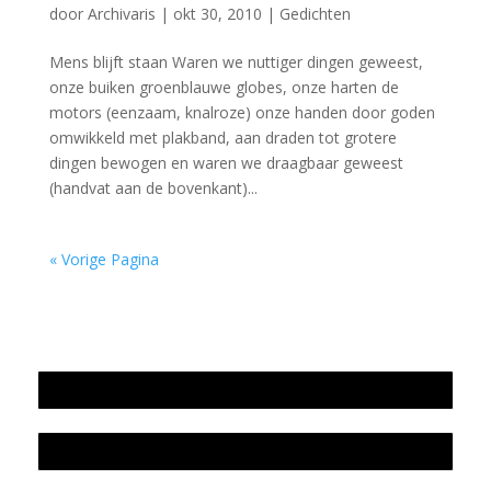
door
Archivaris
|
okt 30, 2010
|
Gedichten
Mens blijft staan Waren we nuttiger dingen geweest,
onze buiken groenblauwe globes, onze harten de
motors (eenzaam, knalroze) onze handen door goden
omwikkeld met plakband, aan draden tot grotere
dingen bewogen en waren we draagbaar geweest
(handvat aan de bovenkant)...
« Vorige Pagina
Jaarrekening 2025 en begroting 2026
Jaarverslag 2025